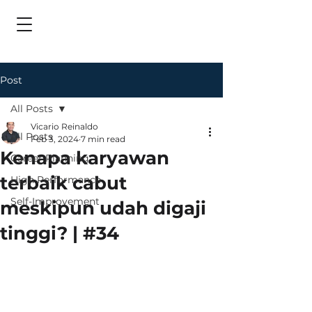
Post
All Posts
Vicario Reinaldo
All Posts
Feb 3, 2024
7 min read
Kenapa karyawan
Career Planning
terbaik cabut
High Performance
Self-Improvement
meskipun udah digaji
tinggi? | #34