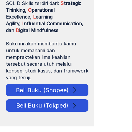
SOLID Skills terdiri dari:
S
trategic
Thinking,
O
perational
Excellence,
L
earning
Agility,
I
nfluential Communication,
dan
D
igital Mindfulness
Buku ini akan membantu kamu
untuk m
emahami dan
mempraktekan lima keahilan
tersebut secara utuh
melalui
konsep, studi kasus, dan framework
yang teruji.
Beli Buku (Shopee)
Beli Buku (Tokped)