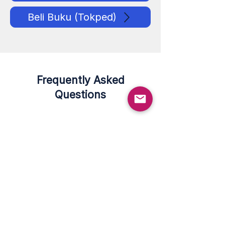
Beli Buku (Tokped)
Frequently Asked
Questions
Sejujurnya, saya sering
beli buku tapi enggak
selesai dibaca karena
sibuk. Bagaimana
buku ini bisa
membantu saya?
Buku ini dirancang khusus