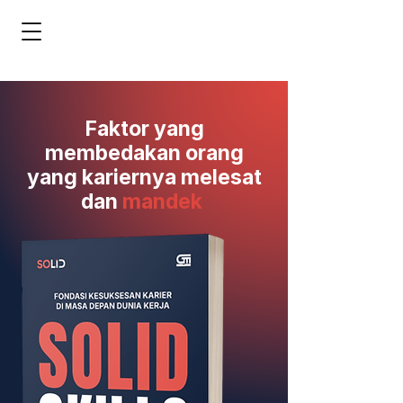
Faktor yang
membedakan orang
yang kariernya melesat
dan
mandek