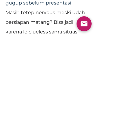
gugup sebelum presentasi
Masih tetep nervous meski udah 
persiapan matang? Bisa jadi 
karena lo clueless sama situasi 
presentasi termasuk potensi 
kesalahan yang bisa terjadi. Gue 
bahas 5 kesalahan umum dan 
alternatif solusinya di video ini.
LinkedIn - Rahasia Sukses di Job 
Market Tanpa Orang Dalam
Punya orang dalam memang 
privilege, tapi kalaupun ga punya 
bukan berarti ga bisa sukses. Gue 
belajar dari teman gue 