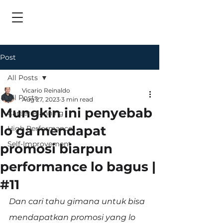
Post
All Posts
Vicario Reinaldo
All Posts
Aug 27, 2023
3 min read
Mungkin ini penyebab
Career Planning
lo ga mendapat
High Performance
Self-Improvement
promosi biarpun
performance lo bagus |
#11
Dan cari tahu gimana untuk bisa 
mendapatkan promosi yang lo 