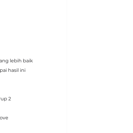
ang lebih baik
i hasil ini
rup 2
ove 