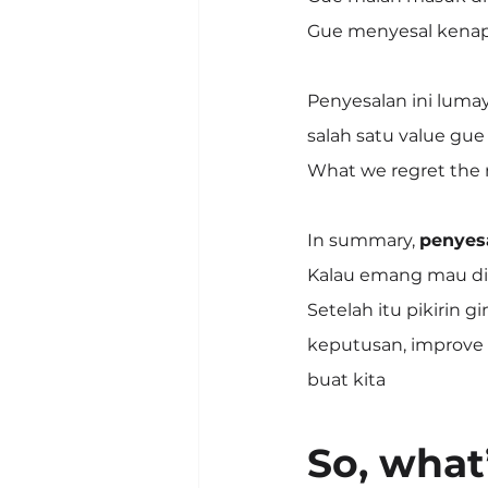
Gue menyesal kenap
Penyesalan ini lum
salah satu value gue
What we regret the m
In summary, 
penyesa
Kalau emang mau dira
Setelah itu pikirin g
keputusan, improve
buat kita
So, what