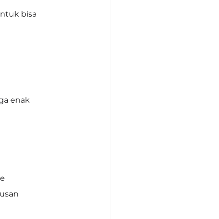
ntuk bisa 
 ga enak 
ue
tusan