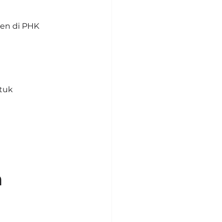
ven di PHK
tuk 
n