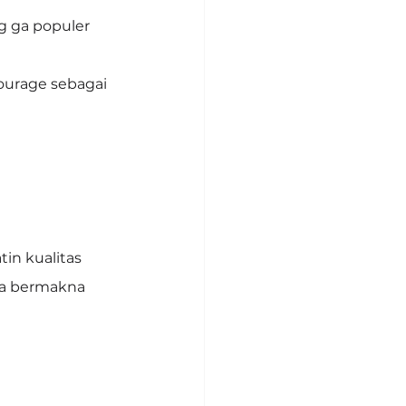
g ga populer
urage sebagai 
in kualitas 
a bermakna 