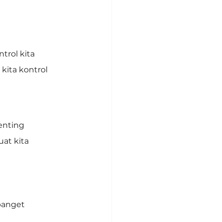
ntrol kita
kita kontrol
enting
at kita
banget