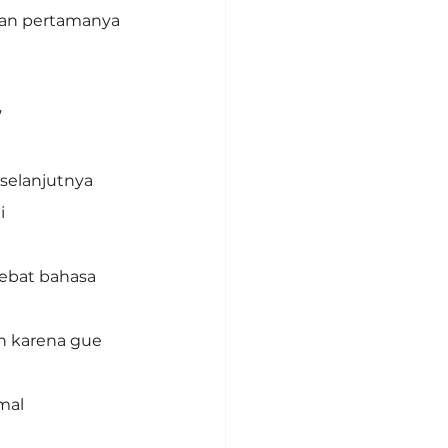
ran pertamanya 
”
selanjutnya
i
debat bahasa 
h karena gue 
mal