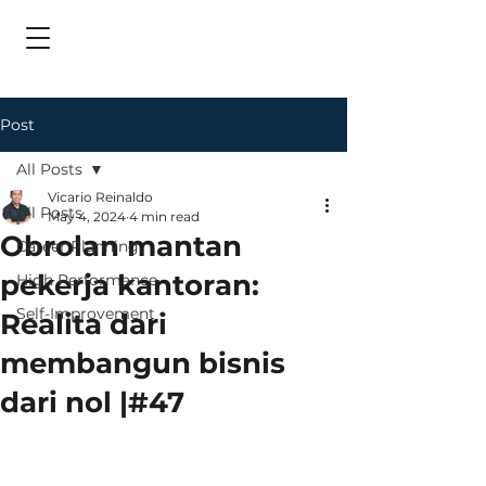
Post
All Posts
Vicario Reinaldo
All Posts
May 4, 2024
4 min read
Obrolan mantan
Career Planning
pekerja kantoran:
High Performance
Self-Improvement
Realita dari
membangun bisnis
dari nol |#47