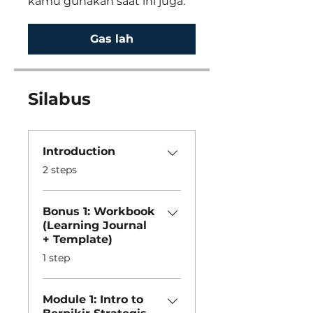
kamu gunakan saat ini juga.
Gas lah
Silabus
Introduction
.
2 steps
Bonus 1: Workbook
(Learning Journal
+ Template)
.
1 step
Module 1: Intro to